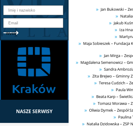
Jan Bukowski – Ze
Natalia
Jakub Kuśn
Iza Hna
Martyna
Maja Sobieszek – Fundacja Ku
Jan Mirga – Zes
Magdalena Semenowicz – Gminn
Sandra Ambroziak
Zita Brejwo – Gminny Z
Teresa Cudzich – Z
Paula Win
Beata Karp – Świetli
Tomasz Morawa – Ze
Oliwia Dymek – Zespół S
NASZE SERWISY
Paulina
Natalia Dzidowska – ZSP N