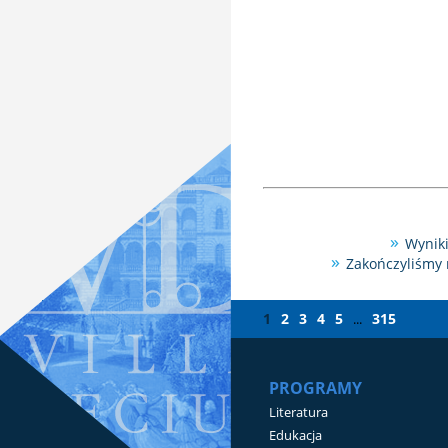
Wyniki
Zakończyliśmy 
1
2
3
4
5
315
...
PROGRAMY
Literatura
Edukacja