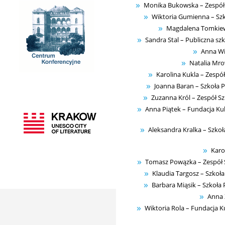
Monika Bukowska – Zespół 
Wiktoria Gumienna – Szk
Magdalena Tomkiewic
Sandra Stal – Publiczna sz
Anna Wi
Natalia Mro
Karolina Kukla – Zesp
Joanna Baran – Szkoła 
Zuzanna Król – Zespół S
Anna Piątek – Fundacja Kult
Aleksandra Kralka – Szko
Karo
Tomasz Powązka – Zespół S
Klaudia Targosz – Szkoła
Barbara Miąsik – Szkoła
Anna 
Wiktoria Rola – Fundacja Ku