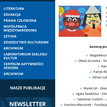
LITERATURA
EDUKACJA
PRAWA CZŁOWIEKA
WSPÓŁPRACA
MIĘDZYNARODOWA
SZTUKA
DZIEDZICTWO KULTUROWE
Autorzy pr
ARCHIWUM
LABORATORIUM DIALOGU
Magdalena R
KULTUR
Oliwia Szczerba – St
CENTRUM AKTYWNOŚCI
Karo
SENIORA
Patryk Ró
ARCHIWUM
Adrian Ła
NASZE PUBLIKACJE
Marek Gil – Zes
Agata Świetlicka – Sz
Sebastian Cudzich –
NEWSLETTER
Karolina Wieczorek – Fundacja 