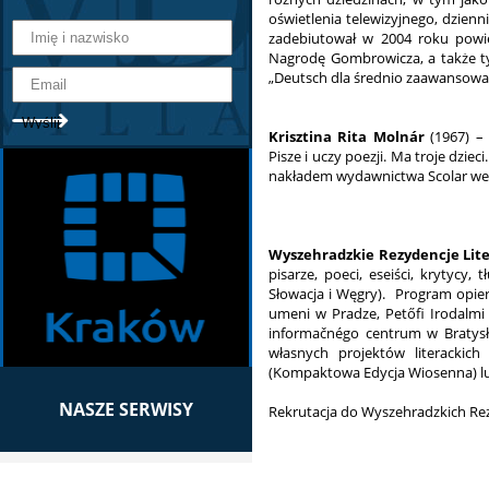
oświetlenia telewizyjnego, dzienn
zadebiutował w 2004 roku powie
Nagrodę Gombrowicza, a także tyt
„Deutsch dla średnio zaawansowa
Krisztina Rita Molnár
(1967) – 
Pisze i uczy poezji. Ma troje dzie
nakładem wydawnictwa Scolar we 
Wyszehradzkie Rezydencje Lit
pisarze, poeci, eseiści, krytycy,
Słowacja i Węgry). Program opiera
umeni w Pradze, Petőfi Irodalmi
informačnégo centrum w Bratysł
własnych projektów literackic
(Kompaktowa Edycja Wiosenna) lub
NASZE SERWISY
Rekrutacja do Wyszehradzkich Rezy