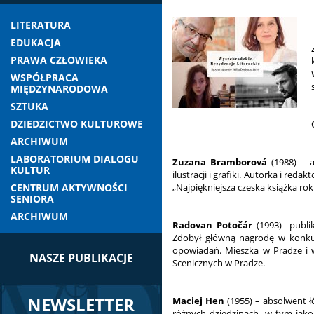
LITERATURA
EDUKACJA
PRAWA CZŁOWIEKA
WSPÓŁPRACA
MIĘDZYNARODOWA
SZTUKA
DZIEDZICTWO KULTUROWE
ARCHIWUM
LABORATORIUM DIALOGU
Zuzana Bramborová
(1988) – a
KULTUR
ilustracji i grafiki. Autorka i red
CENTRUM AKTYWNOŚCI
„Najpiękniejsza czeska książka rok
SENIORA
ARCHIWUM
Radovan Potočár
(1993)- publi
Zdobył główną nagrodę w konkur
opowiadań. Mieszka w Pradze i 
NASZE PUBLIKACJE
Scenicznych w Pradze.
NEWSLETTER
Maciej Hen
(1955) – absolwent łó
różnych dziedzinach, w tym jako 