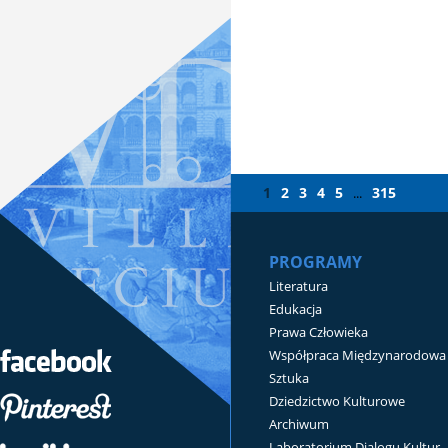
1
2
3
4
5
315
...
PROGRAMY
Literatura
Edukacja
Prawa Człowieka
Współpraca Międzynarodowa
Sztuka
Dziedzictwo Kulturowe
Archiwum
Laboratorium Dialogu Kultur