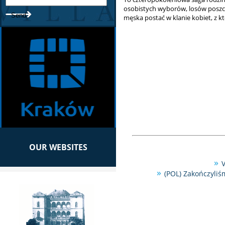
osobistych wyborów, losów poszcz
męska postać w klanie kobiet, z k
OUR WEBSITES
V
(POL) Zakończyliś