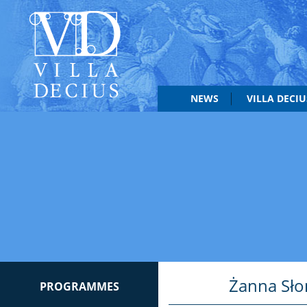
NEWS
VILLA DECI
Żanna Sło
PROGRAMMES