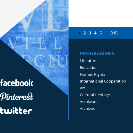
1
2
3
4
5
315
...
PROGRAMMES
Literature
Education
Human Rights
International Cooperation
Art
Cultural Heritage
Archiwum
Archives