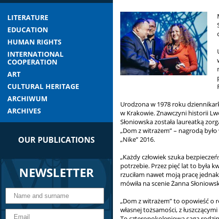
LITERATURE
EDUCATION
HUMAN RIGHTS
INTERNATIONAL
COOPERATION
ART
CULTURAL HERITAGE
ARCHIWUM
Urodzona w 1978 roku dziennikarka
ARCHIVES
w Krakowie. Znawczyni historii L
Słoniowska została laureatką zor
„Dom z witrażem” – nagrodą było 
OUR PUBLICATIONS
„Nike” 2016.
„Każdy człowiek szuka bezpieczeńst
potrzebie. Przez pięć lat to była k
NEWSLETTER
rzuciłam nawet moją pracę jednak
mówiła na scenie Żanna Słoniowsk
„Dom z witrażem” to opowieść o re
własnej tożsamości, z łuszczącymi
To czteropokoleniowa saga rodzinna