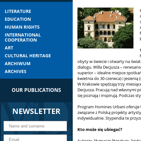
LITERATURE
EDUCATION
HUMAN RIGHTS
INTERNATIONAL
COOPERATION
ART
CULTURAL HERITAGE
obyty w świecie i otwarty na świ
ARCHIWUM
dialogu. Willa Decjusza – renesa
ARCHIVES
superior – idealne miejsce spotkań
kwietnia do 30 czerwca) i jesienią 
W Krakowie spędzają trzy miesiące
OUR PUBLICATIONS
Decjusza. Pracują nad własnymi p
się poznają i inspirują. Podczas st
Program Homines Urbani oferuje t
NEWSLETTER
związane z Polską projekty artyst
indywidualnie. Stypendia te przyz
Kto może się ubiegać?
Autorzy, tłumacze literatury, kryty