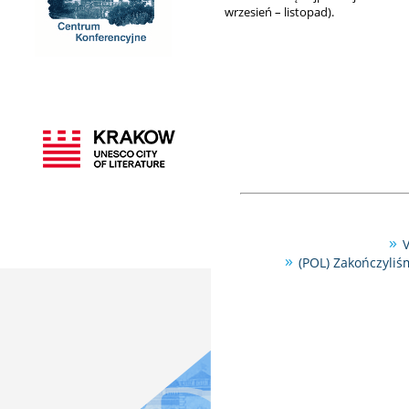
wrzesień – listopad).
V
(POL) Zakończyliś