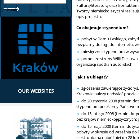
kulturą/literaturą oraz kontaktem 
Twórcy niemieckojęzyczni realizuj
opis projektu.
Co obejmuje stypendium?
pobyt w Domu Łaskiego, zabytko
bezpłatny dostęp do internetu, w
miesięczne stypendium w wysok
pomoc ze strony Willi Decjusza
organizacji spotkań autorskich
Jak się ubiegać?
zgłoszenia zawierające życiorys
OUR WEBSITES
Krakowie należy nadsyłać pocztą e
do 20 stycznia 2008 (termin do
stypendium prześlemy Państwu poc
do 15 lutego 2008 (termin doty
bez krajów niemieckojęzycznych: 
do 15 maja 2008 (termin dotycz
pobyty w okresie od września do 
elektroniczną najpóźniej do 28 lu