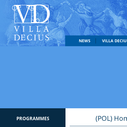
NEWS
VILLA DECI
(POL) Hom
PROGRAMMES