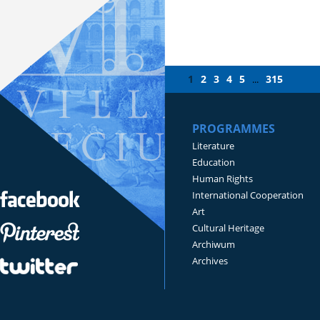
1
2
3
4
5
315
...
PROGRAMMES
Literature
Education
Human Rights
International Cooperation
Art
Cultural Heritage
Archiwum
Archives