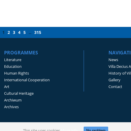
1
2
3
4
5
315
...
PROGRAMMES
NAVIGAT
Literature
News
Education
Villa Decius 
Human Rights
History of Vi
International Cooperation
Gallery
Art
Contact
Cultural Heritage
Archiwum
Archives
This site uses cookies
More info
No problem