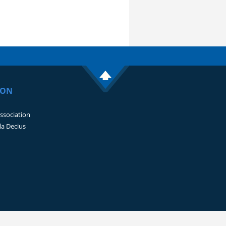
ION
Association
lla Decius