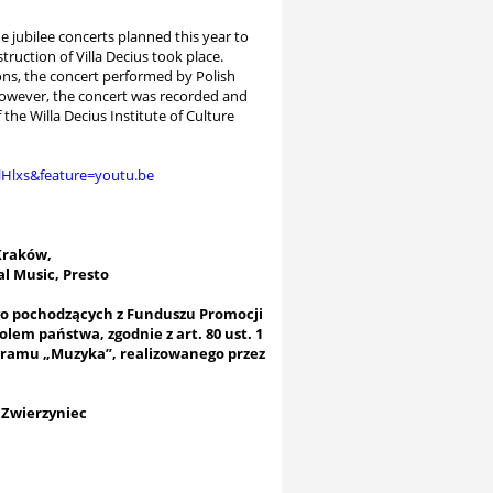
he jubilee concerts planned this year to
truction of Villa Decius took place.
ons, the concert performed by Polish
owever, the concert was recorded and
the Willa Decius Institute of Culture
lHlxs&feature=youtu.be
Kraków,
l Music, Presto
go pochodzących z Funduszu Promocji
em państwa, zgodnie z art. 80 ust. 1
ogramu „Muzyka”, realizowanego przez
 Zwierzyniec