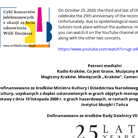
On October 25, 2020, the third and last of t
celebrate the 25th anniversary of the recons
Unfortunately, due to epidemiological reas
Soloists took place without the audience.
H
you can watch it on the YouTube channel of 
along with the other two concerts.
https://www.youtube.com/watch?v=ugr-a9
Patroni medialni
Radio Kraków, Co Jest Grane, Muzyczny 
Magiczny Kraków,
Miesięcznik „Kraków”, Camera
ofinansowano ze środków Ministra Kultury i Dziedzictwa Narodowe
ultury, uzyskanych z dopłat ustanowionych w grach objętych monopol
stawy z dnia 19 listopada 2009 r. o grach hazardowych, w ramach pr
Instytut Muzyki i Tańca
Dofinansowano ze środków Rady Dzielnicy VII