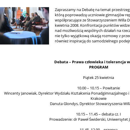
Zapraszamy na Debatę na temat przestrzegan
którą poprowadzą uczniowie gimnazjów rep
współpracujące ze Stowarzyszeniem Willa D
kwietnia 2008. Konfrontacja punktów widzen
nad możliwością wspólnych działań na rzecz 
nie tylko wyjątkową okazją rozmowy z przeds
również inspiracją do samodzielnego podej
Debata – Prawa człowieka i tolerancja w
PROGRAM
Piątek 25 kwietnia
10.00 – 10.15 – Powitanie
Wincenty Janowiak, Dyrektor Wydziału Kształcenia Ponadgimnazjalnego 
Krakowie
Danuta Glondys, Dyrektor Stowarzyszenia Will
10.15 – 11.45 – debata cz. I
Prowadzenie: dr Paweł Świderski, Uniwersytet J
11.45 -12.00 – przerwa