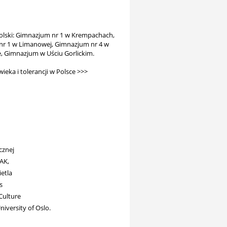
olski: Gimnazjum nr 1 w Krempachach,
r 1 w Limanowej, Gimnazjum nr 4 w
, Gimnazjum w Uściu Gorlickim.
eka i tolerancji w Polsce >>>
cznej
AK,
etla
s
Culture
iversity of Oslo.