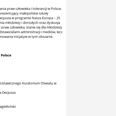
ia praw człowieka i tolerancji w Polsce,
rezentujący małopolskie szkoły
ecjusza w programie Nasza Europa – 25
ia młodzieży i dorosłych oraz dyskusja
praw człowieka, stanie się dla młodzieży
tawicielami administracji i mediów, lecz
mowania inicjatyw w tym obszarze.
 Polsce
i Ustawicznego Kuratorium Oświaty w
a Decjusza
agielloński