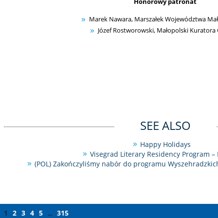
Honorowy patronat
Marek Nawara, Marszałek Województwa Mał
Józef Rostworowski, Małopolski Kuratora
SEE ALSO
Happy Holidays
Visegrad Literary Residency Program – 
(POL) Zakończyliśmy nabór do programu Wyszehradzkich 
1
2
3
4
5
315
...