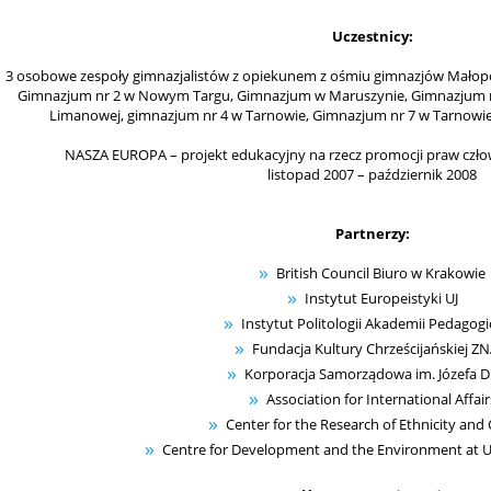
Uczestnicy:
3 osobowe zespoły gimnazjalistów z opiekunem z ośmiu gimnazjów Małop
Gimnazjum nr 2 w Nowym Targu, Gimnazjum w Maruszynie, Gimnazjum n
Limanowej, gimnazjum nr 4 w Tarnowie, Gimnazjum nr 7 w Tarnowie
NASZA EUROPA – projekt edukacyjny na rzecz promocji praw człowi
listopad 2007 – październik 2008
Partnerzy:
British Council Biuro w Krakowie
Instytut Europeistyki UJ
Instytut Politologii Akademii Pedagogi
Fundacja Kultury Chrześcijańskiej ZN
Korporacja Samorządowa im. Józefa Di
Association for International Affair
Center for the Research of Ethnicity and 
Centre for Development and the Environment at Un