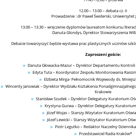
12.00 – 13.00 – debata cz. II
Prowadzenie : dr Paweł Świderski, Uniwersytet J
13.00 – 13.30 – wręczenie dyplomów laureatom konkursu literack
Danuta Glondys, Dyrektor Stowarzyszenia Will
Debacie towarzyszyć będzie wystawa prac plastycznych uczniów sz
Zaproszeni goście:
Danuta Głowacka-Mazur – Dyrektor Departamentu Kontroli
Edyta Tuta – Koordynator Zespołu Monitorowania Rasizm
Elżbieta Mirga- Pełnomocnik Wojewody ds. Mniejs
Wincenty Janowiak – Dyrektor Wydziału Kształcenia Ponadgimnazjalneg
Krakowie
Stanisław Szudek – Dyrektor Delegatury Kuratorium O
Krystyna Gucwa – Dyrektor Delegatury Kuratori
Józef Wojas – Starszy Wizytator Kuratorium Oświ
Józef Lewicki – Starszy Wizytator Kuratorium Oś
Piotr Legutko – Redaktor Naczelny Dziennika
Przedstawiciel Radia Kraków*