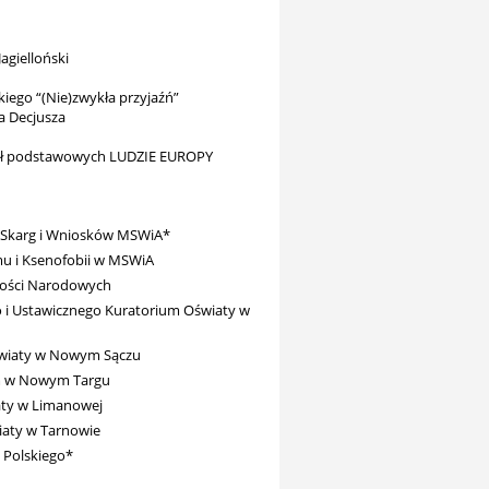
agielloński
iego “(Nie)zwykła przyjaźń”
a Decjusza
kół podstawowych LUDZIE EUROPY
 Skarg i Wniosków MSWiA*
u i Ksenofobii w MSWiA
zości Narodowych
o i Ustawicznego Kuratorium Oświaty w
światy w Nowym Sączu
um w Nowym Targu
aty w Limanowej
wiaty w Tarnowie
 Polskiego*