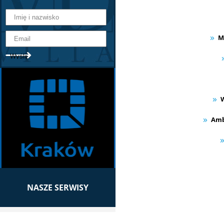
M
W
Amb
NASZE SERWISY