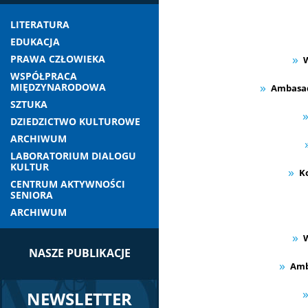
LITERATURA
EDUKACJA
PRAWA CZŁOWIEKA
W
WSPÓŁPRACA
MIĘDZYNARODOWA
Ambasado
SZTUKA
DZIEDZICTWO KULTUROWE
ARCHIWUM
LABORATORIUM DIALOGU
KULTUR
K
CENTRUM AKTYWNOŚCI
SENIORA
ARCHIWUM
W
NASZE PUBLIKACJE
Amb
NEWSLETTER