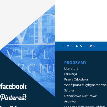
1
2
3
4
5
315
...
PROGRAMY
Literatura
Edukacja
Prawa Człowieka
Współpraca Międzynarodowa
Sztuka
Dziedzictwo Kulturowe
Archiwum
Laboratorium Dialogu Kultur