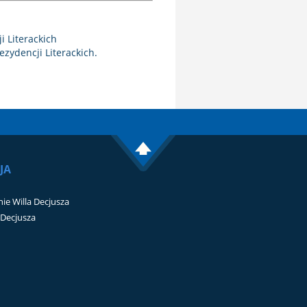
 Literackich
ydencji Literackich.
JA
ie Willa Decjusza
i Decjusza