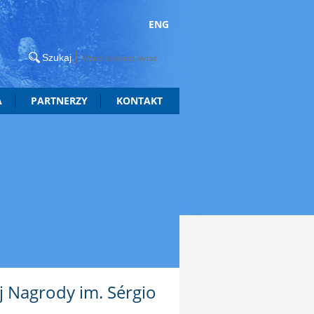
ENG
A
PARTNERZY
KONTAKT
j Nagrody im. Sérgio