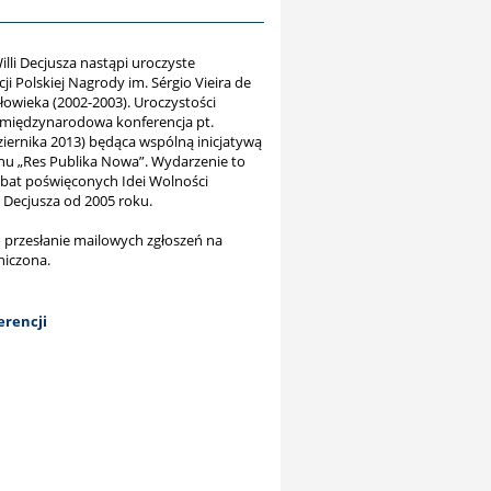
illi Decjusza nastąpi uroczyste
i Polskiej Nagrody im. Sérgio Vieira de
owieka (2002-2003). Uroczystości
międzynarodowa konferencja pt.
iernika 2013) będąca wspólną inicjatywą
nu „Res Publika Nowa”. Wydarzenie to
bat poświęconych Idei Wolności
 Decjusza od 2005 roku.
 przesłanie mailowych zgłoszeń na
niczona.
rencji