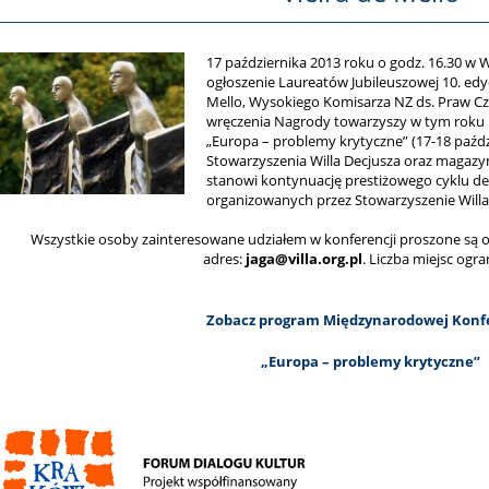
17 października 2013 roku o godz. 16.30 w W
ogłoszenie Laureatów Jubileuszowej 10. edycj
Mello, Wysokiego Komisarza NZ ds. Praw Czł
wręczenia Nagrody towarzyszy w tym roku 
„Europa – problemy krytyczne” (17-18 paźdz
Stowarzyszenia Willa Decjusza oraz magazy
stanowi kontynuację prestiżowego cyklu de
organizowanych przez Stowarzyszenie Willa
Wszystkie osoby zainteresowane udziałem w konferencji proszone są o
adres:
jaga@villa.org.pl
. Liczba miejsc ogra
Zobacz program Międzynarodowej Konfe
„Europa – problemy krytyczne”