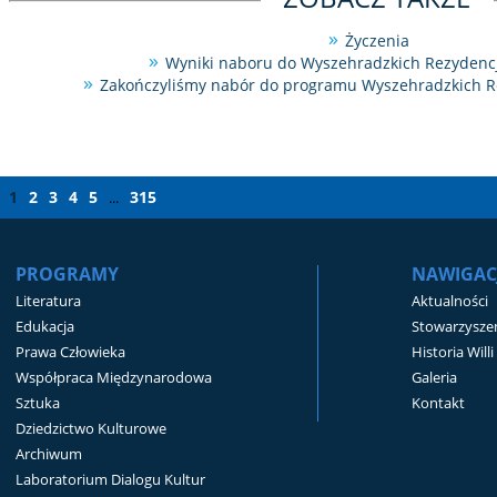
Życzenia
Wyniki naboru do Wyszehradzkich Rezydencji
Zakończyliśmy nabór do programu Wyszehradzkich Rez
1
2
3
4
5
315
...
PROGRAMY
NAWIGAC
Literatura
Aktualności
Edukacja
Stowarzyszen
Prawa Człowieka
Historia Will
Współpraca Międzynarodowa
Galeria
Sztuka
Kontakt
Dziedzictwo Kulturowe
Archiwum
Laboratorium Dialogu Kultur