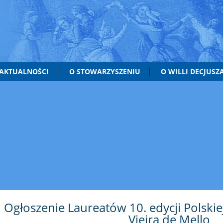
AKTUALNOŚCI
O STOWARZYSZENIU
O WILLI DECJUSZ
Ogłoszenie Laureatów 10. edycji Polskie
Vieira de Mello