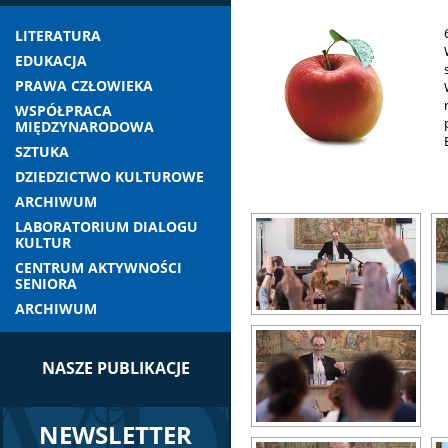
LITERATURA
EDUKACJA
PRAWA CZŁOWIEKA
WSPÓŁPRACA
MIĘDZYNARODOWA
SZTUKA
DZIEDZICTWO KULTUROWE
ARCHIWUM
LABORATORIUM DIALOGU
KULTUR
CENTRUM AKTYWNOŚCI
SENIORA
ARCHIWUM
NASZE PUBLIKACJE
NEWSLETTER