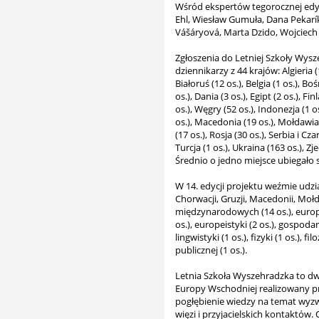
Wśród ekspertów tegorocznej edycji
Ehl, Wiesław Gumuła, Dana Pekarík
Vášáryová, Marta Dzido, Wojciech 
Zgłoszenia do Letniej Szkoły Wysz
dziennikarzy z 44 krajów: Algieria (
Białoruś (12 os.), Belgia (1 os.), B
os.), Dania (3 os.), Egipt (2 os.), Fi
os.), Węgry (52 os.), Indonezja (1 o
os.), Macedonia (19 os.), Mołdawia 
(17 os.), Rosja (30 os.), Serbia i Cz
Turcja (1 os.), Ukraina (163 os.), 
Średnio o jedno miejsce ubiegało 
W 14. edycji projektu weźmie udzia
Chorwacji, Gruzji, Macedonii, Mołd
międzynarodowych (14 os.), europeist
os.), europeistyki (2 os.), gospodar
lingwistyki (1 os.), fizyki (1 os.), f
publicznej (1 os.).
Letnia Szkoła Wyszehradzka to dw
Europy Wschodniej realizowany prz
pogłębienie wiedzy na temat wyzw
więzi i przyjacielskich kontakt