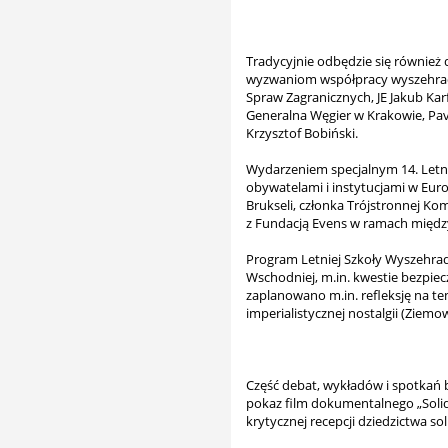
Tradycyjnie odbędzie się również
wyzwaniom współpracy wyszehradzk
Spraw Zagranicznych, JE Jakub Ka
Generalna Węgier w Krakowie, Pav
Krzysztof Bobiński.
Wydarzeniem specjalnym 14. Letni
obywatelami i instytucjami w Eur
Brukseli, członka Trójstronnej Ko
z Fundacją Evens w ramach międz
Program Letniej Szkoły Wyszehra
Wschodniej, m.in. kwestie bezpie
zaplanowano m.in. refleksję na te
imperialistycznej nostalgii (Ziemow
Część debat, wykładów i spotkań b
pokaz film dokumentalnego „Solid
krytycznej recepcji dziedzictwa sol