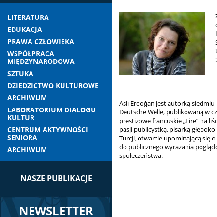
LITERATURA
EDUKACJA
PRAWA CZŁOWIEKA
WSPÓŁPRACA
MIĘDZYNARODOWA
SZTUKA
DZIEDZICTWO KULTUROWE
ARCHIWUM
Aslı Erdoǧan jest autorką siedmi
LABORATORIUM DIALOGU
Deutsche Welle, publikowaną w cz
KULTUR
prestiżowe francuskie „Lire” na liśc
CENTRUM AKTYWNOŚCI
pasji publicystką, pisarką głębok
SENIORA
Turcji, otwarcie upominającą się
do publicznego wyrażania poglą
ARCHIWUM
społeczeństwa.
NASZE PUBLIKACJE
NEWSLETTER