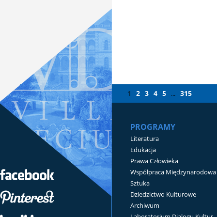
1
2
3
4
5
315
...
PROGRAMY
Literatura
Edukacja
Prawa Człowieka
Współpraca Międzynarodowa
Sztuka
Dziedzictwo Kulturowe
Archiwum
Laboratorium Dialogu Kultur