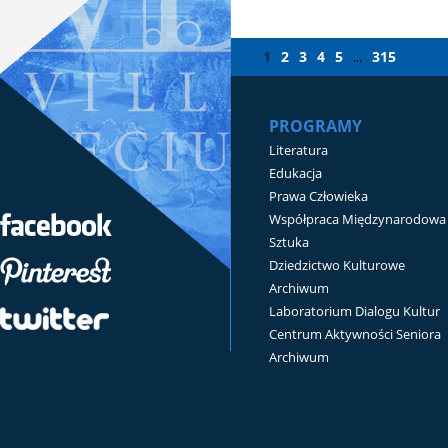
1
2
3
4
5
315
...
PROGRAMY
Literatura
Edukacja
Prawa Człowieka
Współpraca Międzynarodowa
Sztuka
Dziedzictwo Kulturowe
Archiwum
Laboratorium Dialogu Kultur
Centrum Aktywności Seniora
Archiwum