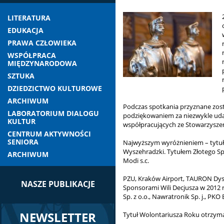
LITERATURA
EDUKACJA
PRAWA CZŁOWIEKA
WSPÓŁPRACA
MIĘDZYNARODOWA
SZTUKA
DZIEDZICTWO KULTUROWE
ARCHIWUM
Podczas spotkania przyznane zost
LABORATORIUM DIALOGU
podziękowaniem za niezwykle udan
KULTUR
współpracujących ze Stowarzysz
CENTRUM AKTYWNOŚCI
SENIORA
Najwyższym wyróżnieniem – tytu
Wyszehradzki. Tytułem Złotego Spo
ARCHIWUM
Modi s.c.
PZU, Kraków Airport, TAURON Dyst
NASZE PUBLIKACJE
Sponsorami Wili Decjusza w 2012 rok
Sp. z o.o., Nawratronik Sp. j., PKO 
NEWSLETTER
Tytuł Wolontariusza Roku otrzyma