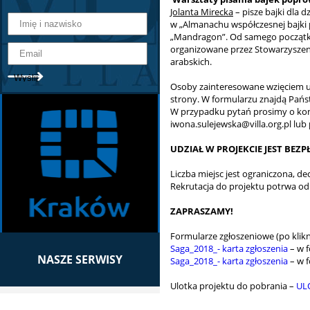
Jolanta Mirecka
– pisze bajki dla d
w „Almanachu współczesnej bajki p
„Mandragon”. Od samego początku, 
organizowane przez Stowarzyszenie
arabskich.
Osoby zainteresowane wzięciem ud
strony. W formularzu znajdą Pań
W przypadku pytań prosimy o kon
iwona.sulejewska@villa.org.pl lub p
UDZIAŁ W PROJEKCIE JEST BEZ
Liczba miejsc jest ograniczona, de
Rekrutacja do projektu potrwa od
ZAPRASZAMY!
Formularze zgłoszeniowe (po klikni
Saga_2018_- karta zgłoszenia
– w f
NASZE SERWISY
Saga_2018_- karta zgłoszenia
– w f
Ulotka projektu do pobrania –
UL