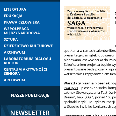
LITERATURA
EDUKACJA
PRAWA CZŁOWIEKA
WSPÓŁPRACA
MIĘDZYNARODOWA
SZTUKA
DZIEDZICTWO KULTUROWE
spotkania w ramach salonów litera
ARCHIWUM
prezentację pamiątek, opowieści
LABORATORIUM DIALOGU
planowana jest wycieczka do Pała
KULTUR
Zakończeniem projektu będzie wyst
CENTRUM AKTYWNOŚCI
prezentowane będą piosenki opr
SENIORA
warsztatów. Przygotowaniem uczes
ARCHIWUM
Warsztaty pisania piosenek po
Ewa Ryks
– piosenkopisarka, kompo
członek Stowarzyszenia Teatrów Ni
NASZE PUBLIKACJE
Dream”, bajki „Ojej”, ponad 100 p
spektakli z cyklu Muzyka w Poezji
w Słupsku i w kilku konkursach zag
NEWSLETTER
Warsztaty pisania bajek popro