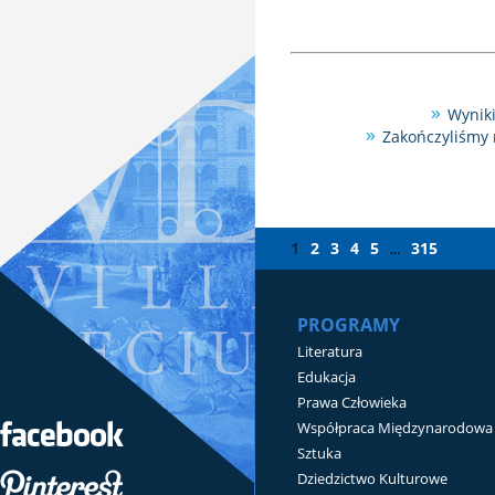
Wyniki
Zakończyliśmy 
1
2
3
4
5
315
...
PROGRAMY
Literatura
Edukacja
Prawa Człowieka
Współpraca Międzynarodowa
Sztuka
Dziedzictwo Kulturowe