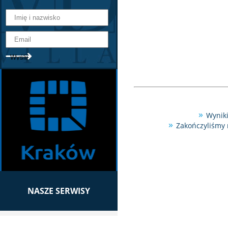
Wyniki
Zakończyliśmy 
NASZE SERWISY