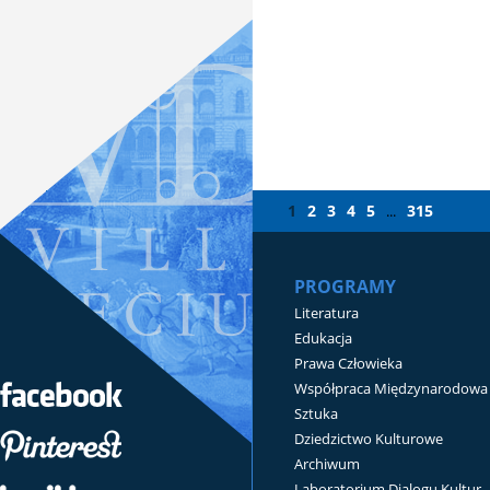
1
2
3
4
5
315
...
PROGRAMY
Literatura
Edukacja
Prawa Człowieka
Współpraca Międzynarodowa
Sztuka
Dziedzictwo Kulturowe
Archiwum
Laboratorium Dialogu Kultur