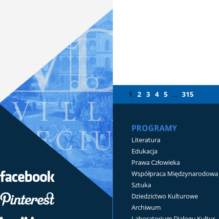
1
2
3
4
5
315
...
PROGRAMY
Literatura
Edukacja
Prawa Człowieka
Współpraca Międzynarodowa
Sztuka
Dziedzictwo Kulturowe
Archiwum
Laboratorium Dialogu Kultur