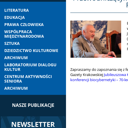
LITERATURA
EDUKACJA
PRAWA CZŁOWIEKA
WSPÓŁPRACA
MIĘDZYNARODOWA
SZTUKA
DZIEDZICTWO KULTUROWE
ARCHIWUM
LABORATORIUM DIALOGU
KULTUR
Zapraszamy do zapoznania się z f
Gazety Krakowskiej
Jubileuszowa 
CENTRUM AKTYWNOŚCI
konferencji biocybernetyki – 70-le
SENIORA
ARCHIWUM
NASZE PUBLIKACJE
NEWSLETTER