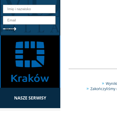
Wyniki
Zakończyliśmy 
NASZE SERWISY