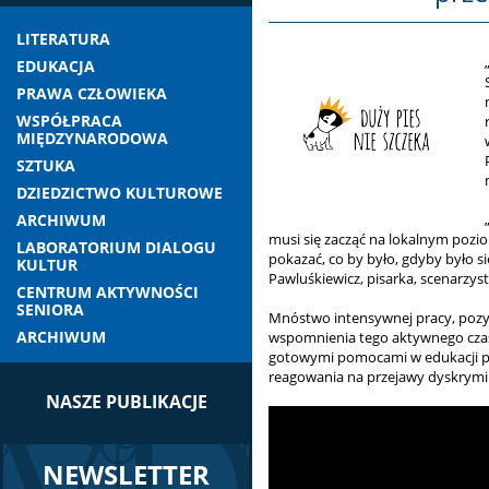
LITERATURA
EDUKACJA
PRAWA CZŁOWIEKA
WSPÓŁPRACA
MIĘDZYNARODOWA
SZTUKA
DZIEDZICTWO KULTUROWE
ARCHIWUM
musi się zacząć na lokalnym pozio
LABORATORIUM DIALOGU
pokazać, co by było, gdyby było s
KULTUR
Pawluśkiewicz, pisarka, scenarzys
CENTRUM AKTYWNOŚCI
SENIORA
Mnóstwo intensywnej pracy, pozy
ARCHIWUM
wspomnienia tego aktywnego czasu.
gotowymi pomocami w edukacji prze
reagowania na przejawy dyskrymi
NASZE PUBLIKACJE
NEWSLETTER