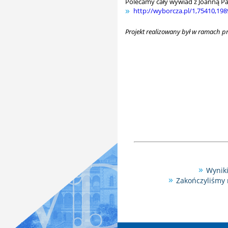
Polecamy cały wywiad z Joanną Pa
http://wyborcza.pl/1,75410,19
Projekt realizowany był w ramach 
Wyniki
Zakończyliśmy 