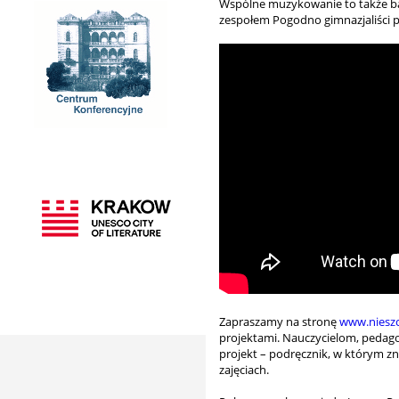
Wspólne muzykowanie to także ba
zespołem Pogodno gimnazjaliści p
Zapraszamy na stronę
www.nieszc
projektami. Nauczycielom, pedag
projekt – podręcznik, w którym z
zajęciach.