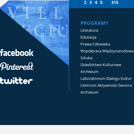
1
2
3
4
5
315
...
PROGRAMY
Literatura
Edukacja
Prawa Człowieka
Współpraca Międzynarodowa
Sztuka
Dziedzictwo Kulturowe
Archiwum
Laboratorium Dialogu Kultur
Centrum Aktywności Seniora
Archiwum