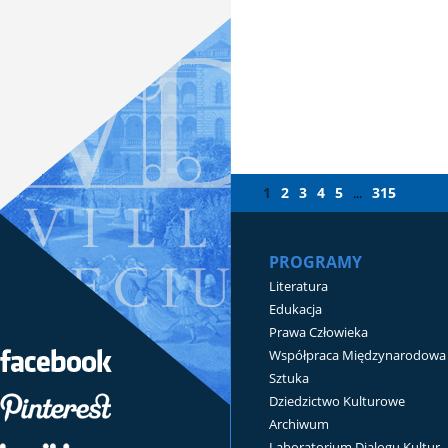
1
2
3
4
5
315
...
PROGRAMY
Literatura
Edukacja
Prawa Człowieka
Współpraca Międzynarodowa
Sztuka
Dziedzictwo Kulturowe
Archiwum
Laboratorium Dialogu Kultur