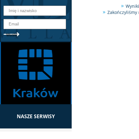
Wyniki
Zakończyliśmy 
NASZE SERWISY